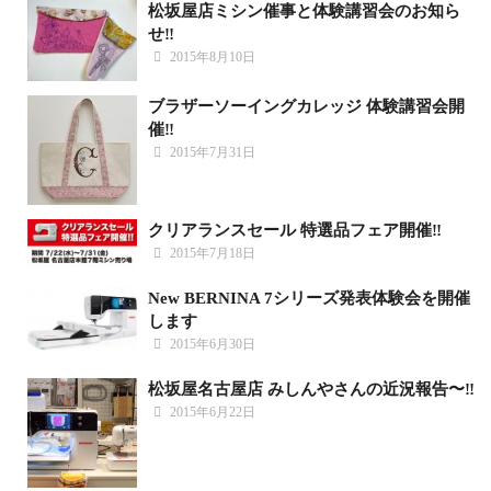
松坂屋店ミシン催事と体験講習会のお知ら
せ‼️
2015年8月10日
ブラザーソーイングカレッジ 体験講習会開
催‼️
2015年7月31日
クリアランスセール 特選品フェア開催‼️
2015年7月18日
New BERNINA 7シリーズ発表体験会を開催
します
2015年6月30日
松坂屋名古屋店 みしんやさんの近況報告〜‼️
2015年6月22日