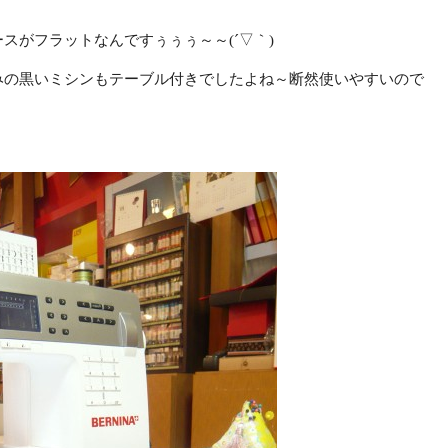
。
スがフラットなんですぅぅぅ～～(´▽｀)
みの黒いミシンもテーブル付きでしたよね～断然使いやすいので