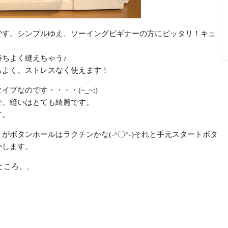
です。シンプルゆえ、ソーイングビギナーの方にピッタリ！キュ
ちよく縫えちゃう♪
ちよく、ストレスなく使えます！
プなのです・・・・(~_~;)
で、縫いはとても綺麗です。
す。
ボタンホールはラクチンかな(-^〇^-)それと手元スタートボタ
かします。
ところ、、