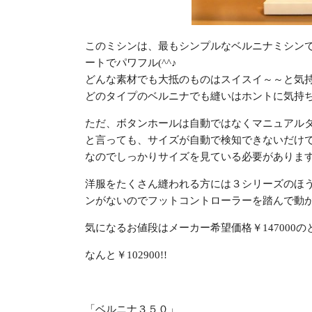
このミシンは、最もシンプルなベルニナミシン
ートでパワフル(^^♪
どんな素材でも大抵のものはスイスイ～～と気持
どのタイプのベルニナでも縫いはホントに気持
ただ、ボタンホールは自動ではなくマニュアルタイ
と言っても、サイズが自動で検知できないだけ
なのでしっかりサイズを見ている必要がありま
洋服をたくさん縫われる方には３シリーズのほうが
ンがないのでフットコントローラーを踏んで動
気になるお値段はメーカー希望価格￥147000の
なんと
￥102900!!
「ベルニナ３５０」