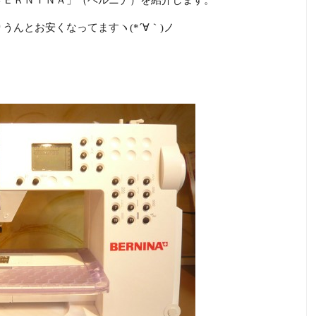
ＢＥＲＮＩＮＡ」（ベルニナ）を紹介します。
んとお安くなってますヽ(*´∀｀)ノ