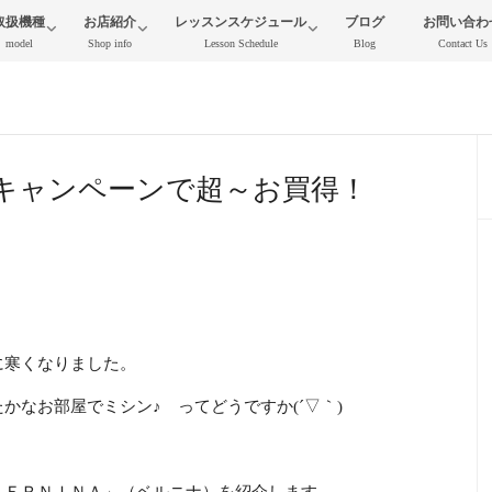
取扱機種
お店紹介
レッスンスケジュール
ブログ
お問い合わ
model
Shop info
Lesson Schedule
Blog
Contact Us
ーキャンペーンで超～お買得！
に寒くなりました。
かなお部屋でミシン♪ ってどうですか(´▽｀)