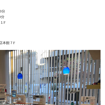
0分
0分
１F
7時
店本館７F