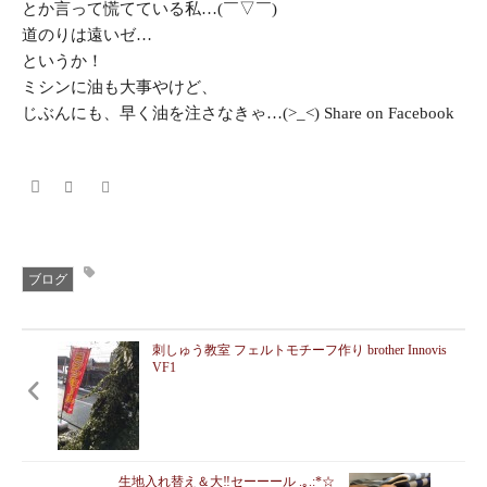
とか言って慌てている私…(￣▽￣)
道のりは遠いゼ…
というか！
ミシンに油も大事やけど、
じぶんにも、早く油を注さなきゃ…(>_<) Share on Facebook
ブログ
刺しゅう教室 フェルトモチーフ作り brother Innovis
VF1
生地入れ替え＆大‼︎セーーール .｡.:*☆