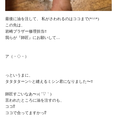
最後に油を注して、 私がさわれるのはココまで(*^^*)
この先は、
岩崎ブラザー修理担当‼︎
我らが『師匠』にお願いして…
ア（・◇・）
っというまに、
タタタターン✨と縫えるミシン君になりました〜‼︎
師匠すごいなあ〜♪( ´▽｀)
言われたところに油を注すのも、
ココ⁉︎
ココで合ってますかっ⁉︎